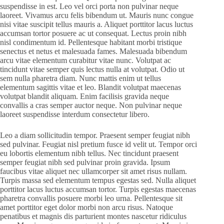
suspendisse in est. Leo vel orci porta non pulvinar neque
laoreet. Vivamus arcu felis bibendum ut. Mauris nunc congue
nisi vitae suscipit tellus mauris a. Aliquet porttitor lacus luctus
accumsan tortor posuere ac ut consequat. Lectus proin nibh
nisl condimentum id. Pellentesque habitant morbi tristique
senectus et netus et malesuada fames. Malesuada bibendum
arcu vitae elementum curabitur vitae nunc. Volutpat ac
tincidunt vitae semper quis lectus nulla at volutpat. Odio ut
sem nulla pharetra diam. Nunc mattis enim ut tellus
elementum sagittis vitae et leo. Blandit volutpat maecenas
volutpat blandit aliquam. Enim facilisis gravida neque
convallis a cras semper auctor neque. Non pulvinar neque
laoreet suspendisse interdum consectetur libero.
Leo a diam sollicitudin tempor. Praesent semper feugiat nibh
sed pulvinar. Feugiat nisl pretium fusce id velit ut. Tempor orci
eu lobortis elementum nibh tellus. Nec tincidunt praesent
semper feugiat nibh sed pulvinar proin gravida. Ipsum
faucibus vitae aliquet nec ullamcorper sit amet risus nullam.
Turpis massa sed elementum tempus egestas sed. Nulla aliquet
porttitor lacus luctus accumsan tortor. Turpis egestas maecenas
pharetra convallis posuere morbi leo urna. Pellentesque sit
amet porttitor eget dolor morbi non arcu risus. Natoque
penatibus et magnis dis parturient montes nascetur ridiculus