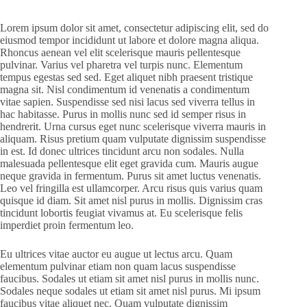
Lorem ipsum dolor sit amet, consectetur adipiscing elit, sed do
eiusmod tempor incididunt ut labore et dolore magna aliqua.
Rhoncus aenean vel elit scelerisque mauris pellentesque
pulvinar. Varius vel pharetra vel turpis nunc. Elementum
tempus egestas sed sed. Eget aliquet nibh praesent tristique
magna sit. Nisl condimentum id venenatis a condimentum
vitae sapien. Suspendisse sed nisi lacus sed viverra tellus in
hac habitasse. Purus in mollis nunc sed id semper risus in
hendrerit. Urna cursus eget nunc scelerisque viverra mauris in
aliquam. Risus pretium quam vulputate dignissim suspendisse
in est. Id donec ultrices tincidunt arcu non sodales. Nulla
malesuada pellentesque elit eget gravida cum. Mauris augue
neque gravida in fermentum. Purus sit amet luctus venenatis.
Leo vel fringilla est ullamcorper. Arcu risus quis varius quam
quisque id diam. Sit amet nisl purus in mollis. Dignissim cras
tincidunt lobortis feugiat vivamus at. Eu scelerisque felis
imperdiet proin fermentum leo.
Eu ultrices vitae auctor eu augue ut lectus arcu. Quam
elementum pulvinar etiam non quam lacus suspendisse
faucibus. Sodales ut etiam sit amet nisl purus in mollis nunc.
Sodales neque sodales ut etiam sit amet nisl purus. Mi ipsum
faucibus vitae aliquet nec. Quam vulputate dignissim