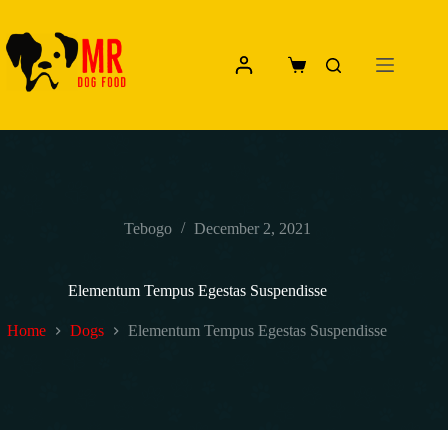
Skip
to
content
Shopping
cart
Tebogo
December 2, 2021
Elementum Tempus Egestas Suspendisse
Home
Dogs
Elementum Tempus Egestas Suspendisse