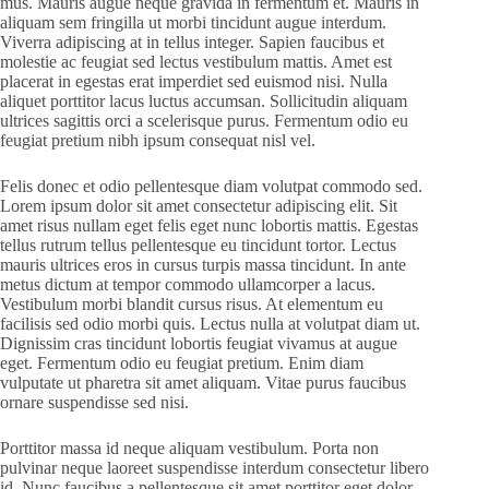
mus. Mauris augue neque gravida in fermentum et. Mauris in
aliquam sem fringilla ut morbi tincidunt augue interdum.
Viverra adipiscing at in tellus integer. Sapien faucibus et
molestie ac feugiat sed lectus vestibulum mattis. Amet est
placerat in egestas erat imperdiet sed euismod nisi. Nulla
aliquet porttitor lacus luctus accumsan. Sollicitudin aliquam
ultrices sagittis orci a scelerisque purus. Fermentum odio eu
feugiat pretium nibh ipsum consequat nisl vel.
Felis donec et odio pellentesque diam volutpat commodo sed.
Lorem ipsum dolor sit amet consectetur adipiscing elit. Sit
amet risus nullam eget felis eget nunc lobortis mattis. Egestas
tellus rutrum tellus pellentesque eu tincidunt tortor. Lectus
mauris ultrices eros in cursus turpis massa tincidunt. In ante
metus dictum at tempor commodo ullamcorper a lacus.
Vestibulum morbi blandit cursus risus. At elementum eu
facilisis sed odio morbi quis. Lectus nulla at volutpat diam ut.
Dignissim cras tincidunt lobortis feugiat vivamus at augue
eget. Fermentum odio eu feugiat pretium. Enim diam
vulputate ut pharetra sit amet aliquam. Vitae purus faucibus
ornare suspendisse sed nisi.
Porttitor massa id neque aliquam vestibulum. Porta non
pulvinar neque laoreet suspendisse interdum consectetur libero
id. Nunc faucibus a pellentesque sit amet porttitor eget dolor.